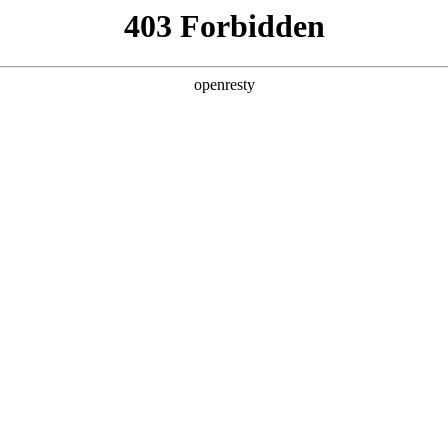
产品及服务
行业解决方案
合作伙伴
投资者关系
技2025年合作伙伴奖
2025大会上，NO钱包数码再度蝉联“年度增值推广合作伙伴”奖项。该奖项
得一提的是，NO钱包数码亚马逊云科技业务团队已经连续三年获得此